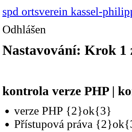
spd ortsverein kassel-phili
Odhlášen
Nastavování: Krok 1 
kontrola verze PHP | k
verze PHP {2}ok{3}
Přístupová práva {2}ok{